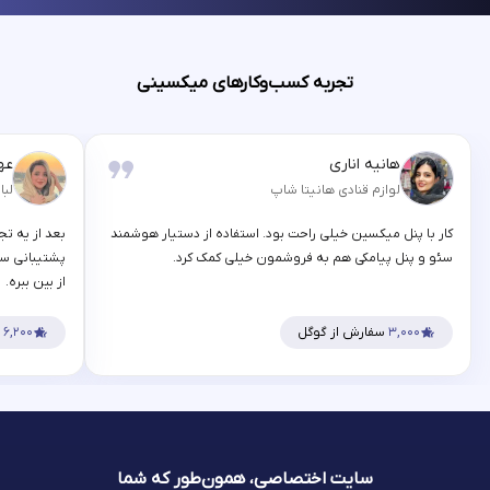
تجربه کسب‌وکارهای میکسینی
هانیه اناری
عه
لوازم قنادی هانیتا شاپ
لبا
کار با پنل میکسین خیلی راحت بود. استفاده از دستیار هوشمند
بعد از یه تج
سئو و پنل پیامکی هم به فروشمون خیلی کمک کرد.
پشتیبانی سر
از بین ببره.
۳,۰۰۰
سفارش از گوگل
۶,۲۰۰
س
سایت اختصاصی، همون‌طور که شما