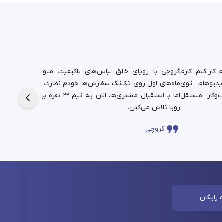
کار کنم. کارم
گروچی با رویای خلق لباس‌های باکیفیت متولد شد.
یدیوهام توی
ماه‌های اول روی تک‌تک سفارش‌ها خودم نظارت داشتم،
دانشجوی
‌وکار مستقل
اما با استقبال مشتری‌ها، الان یه تیم ۲۲ نفره برای این
حالا در
رویا تلاش می‌کنن.
چندساله‌
گروچی
سا
 رایگان