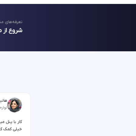
تعرفه‌های مت
شروع از م
هانیه
لوازم
کار با پنل م
خیلی کمک کر