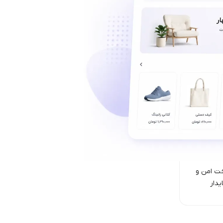
ت امن‌ و
یدار