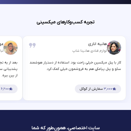
تجربه کسب‌وکارهای میکسینی
هانیه اناری
عه
لوازم قنادی هانیتا شاپ
لبا
کار با پنل میکسین خیلی راحت بود. استفاده از دستیار هوشمند
بعد از یه تج
سئو و پنل پیامکی هم به فروشمون خیلی کمک کرد.
پشتیبانی سر
از بین ببره.
۳,۰۰۰
سفارش از گوگل
۶,۲۰۰
س
سایت اختصاصی، همون‌طور که شما