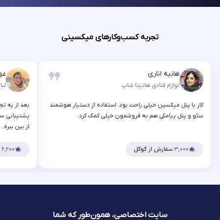
تجربه کسب‌وکارهای میکسینی
هانیه اناری
عه
لوازم قنادی هانیتا شاپ
لبا
کار با پنل میکسین خیلی راحت بود. استفاده از دستیار هوشمند
بعد از یه تج
سئو و پنل پیامکی هم به فروشمون خیلی کمک کرد.
پشتیبانی سر
از بین ببره.
۳,۰۰۰
سفارش از گوگل
۶,۲۰۰
س
سایت اختصاصی، همون‌طور که شما