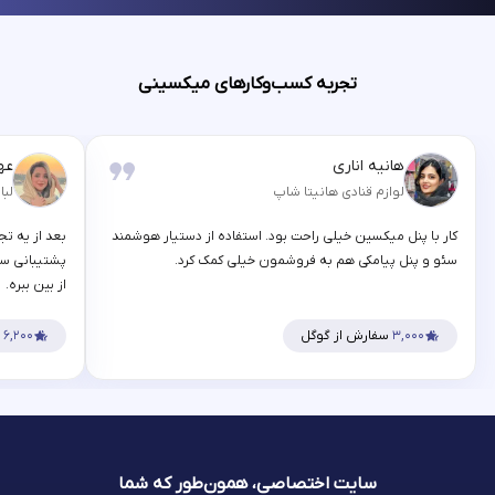
تجربه کسب‌وکارهای میکسینی
هانیه اناری
عه
لوازم قنادی هانیتا شاپ
لبا
کار با پنل میکسین خیلی راحت بود. استفاده از دستیار هوشمند
بعد از یه تج
سئو و پنل پیامکی هم به فروشمون خیلی کمک کرد.
پشتیبانی سر
از بین ببره.
۳,۰۰۰
سفارش از گوگل
۶,۲۰۰
س
سایت اختصاصی، همون‌طور که شما