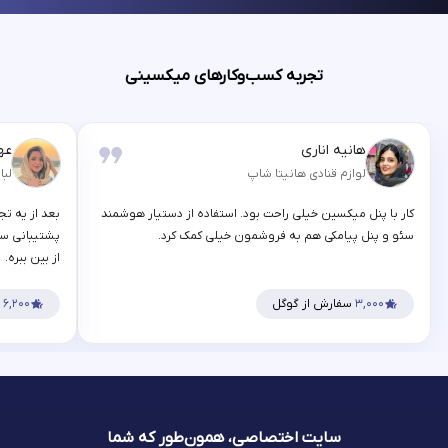
تجربه کسب‌وکارهای میکسینی
هانیه اناری
عه
لوازم قنادی هانیتا شاپ
لبا
کار با پنل میکسین خیلی راحت بود. استفاده از دستیار هوشمند
بعد از یه تج
سئو و پنل پیامکی هم به فروشمون خیلی کمک کرد.
پشتیبانی سر
از بین ببره.
۳,۰۰۰
سفارش از گوگل
۶,۲۰۰
س
سایت اختصاصی، همون‌طور که شما