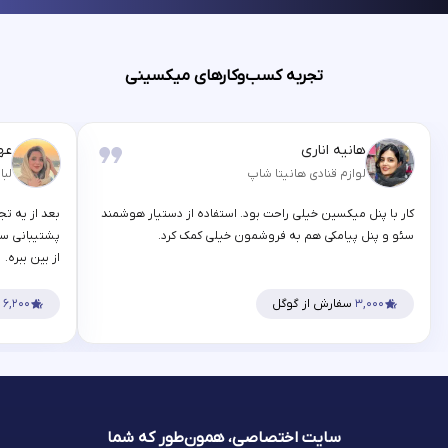
تجربه کسب‌وکارهای میکسینی
هانیه اناری
عه
لوازم قنادی هانیتا شاپ
لبا
کار با پنل میکسین خیلی راحت بود. استفاده از دستیار هوشمند
بعد از یه تج
سئو و پنل پیامکی هم به فروشمون خیلی کمک کرد.
پشتیبانی سر
از بین ببره.
۳,۰۰۰
سفارش از گوگل
۶,۲۰۰
س
سایت اختصاصی، همون‌طور که شما