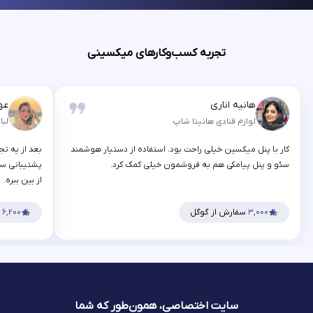
تجربه کسب‌وکارهای میکسینی
هانیه اناری
عه
لوازم قنادی هانیتا شاپ
لبا
کار با پنل میکسین خیلی راحت بود. استفاده از دستیار هوشمند
بعد از یه تج
سئو و پنل پیامکی هم به فروشمون خیلی کمک کرد.
پشتیبانی سر
از بین ببره.
۳,۰۰۰
سفارش از گوگل
۶,۲۰۰
س
سایت اختصاصی، همون‌طور که شما