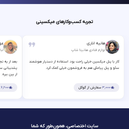
تجربه کسب‌وکارهای میکسینی
هانیه اناری
عه
لوازم قنادی هانیتا شاپ
لبا
کار با پنل میکسین خیلی راحت بود. استفاده از دستیار هوشمند
بعد از یه تج
سئو و پنل پیامکی هم به فروشمون خیلی کمک کرد.
پشتیبانی سر
از بین ببره.
۳,۰۰۰
سفارش از گوگل
۶,۲۰۰
س
سایت اختصاصی، همون‌طور که شما