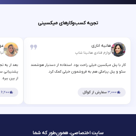
تجربه کسب‌وکارهای میکسینی
هانیه اناری
عه
لوازم قنادی هانیتا شاپ
لبا
کار با پنل میکسین خیلی راحت بود. استفاده از دستیار هوشمند
بعد از یه تج
سئو و پنل پیامکی هم به فروشمون خیلی کمک کرد.
پشتیبانی سر
از بین ببره.
۳,۰۰۰
سفارش از گوگل
۶,۲۰۰
س
سایت اختصاصی، همون‌طور که شما