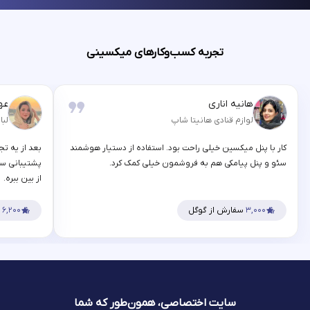
تجربه کسب‌وکارهای میکسینی
هانیه اناری
عه
لوازم قنادی هانیتا شاپ
لبا
کار با پنل میکسین خیلی راحت بود. استفاده از دستیار هوشمند
بعد از یه تج
سئو و پنل پیامکی هم به فروشمون خیلی کمک کرد.
پشتیبانی سر
از بین ببره.
۳,۰۰۰
سفارش از گوگل
۶,۲۰۰
س
سایت اختصاصی، همون‌طور که شما