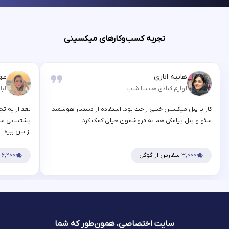
تجربه کسب‌وکارهای میکسینی
هانیه اناری
عه
لوازم قنادی هانیتا شاپ
لبا
کار با پنل میکسین خیلی راحت بود. استفاده از دستیار هوشمند
بعد از یه تج
سئو و پنل پیامکی هم به فروشمون خیلی کمک کرد.
پشتیبانی سر
از بین ببره.
۳,۰۰۰
سفارش از گوگل
۶,۲۰۰
س
سایت اختصاصی، همون‌طور که شما