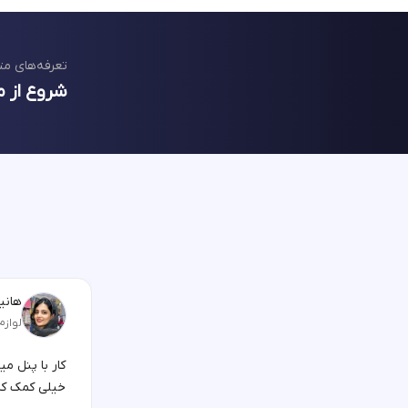
تعرفه‌های مت
شروع از م
هانیه
لوازم
کار با پنل م
خیلی کمک کر