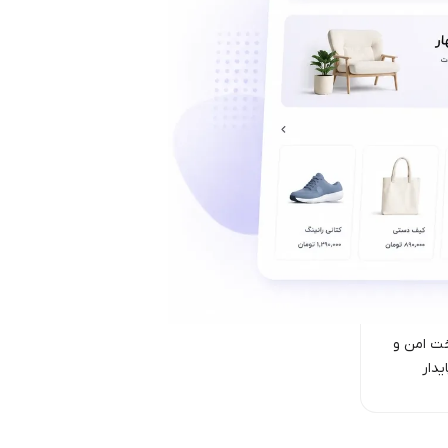
ت امن‌ و
یدار