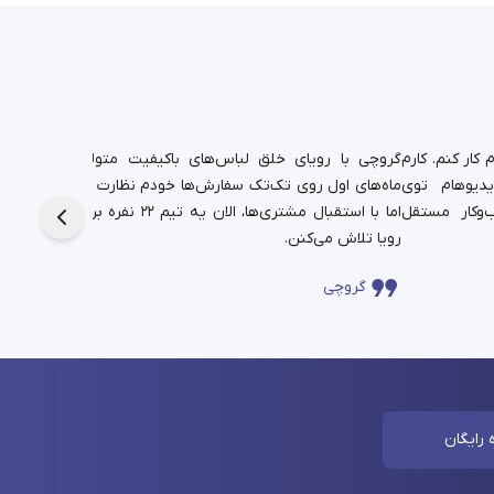
کار کنم. کارم
گروچی با رویای خلق لباس‌های باکیفیت متولد شد.
یدیوهام توی
ماه‌های اول روی تک‌تک سفارش‌ها خودم نظارت داشتم،
دانشجوی
‌وکار مستقل
اما با استقبال مشتری‌ها، الان یه تیم ۲۲ نفره برای این
حالا در
رویا تلاش می‌کنن.
چندساله‌
گروچی
سا
 رایگان