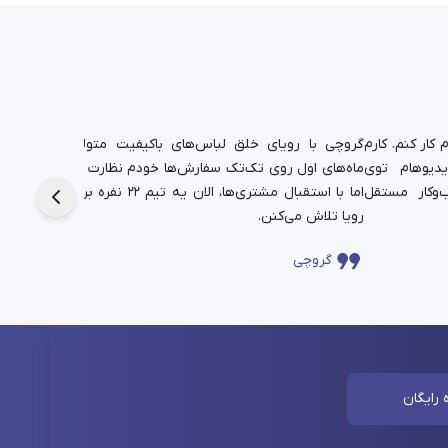
کار کنم. کارم
گروچی با رویای خلق لباس‌های باکیفیت متولد شد.
یدیوهام توی
ماه‌های اول روی تک‌تک سفارش‌ها خودم نظارت داشتم،
دانشجوی
‌وکار مستقل
اما با استقبال مشتری‌ها، الان یه تیم ۲۲ نفره برای این
حالا در
رویا تلاش می‌کنن.
چندساله‌
گروچی
سا
 رایگان