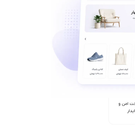
ت امن‌ و
یدار