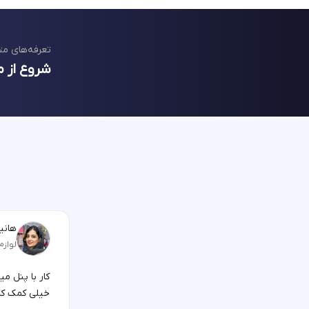
تعرفه‌های مت
شروع از م
هانیه
لوازم
کار با پنل م
خیلی کمک کر