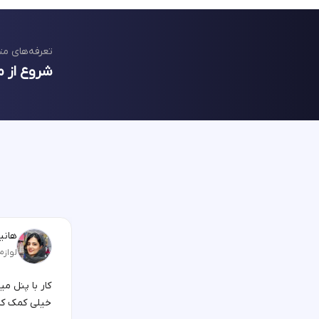
تعرفه‌های مت
شروع از م
هانیه
لوازم
کار با پنل م
خیلی کمک کر