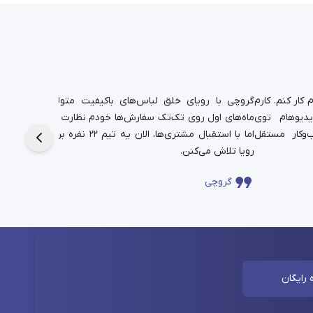
کار کنم. کارم
گروچی با رویای خلق لباس‌های باکیفیت متولد شد.
یدیوهام توی
ماه‌های اول روی تک‌تک سفارش‌ها خودم نظارت داشتم،
دانشجوی
‌وکار مستقل
اما با استقبال مشتری‌ها، الان یه تیم ۲۲ نفره برای این
حالا در
رویا تلاش می‌کنن.
چندساله‌
گروچی
سا
 رایگان