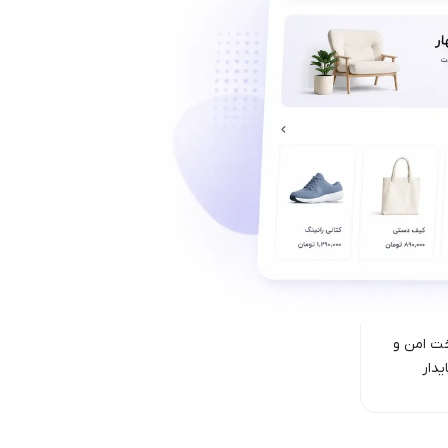
ت امن‌ و
یدار