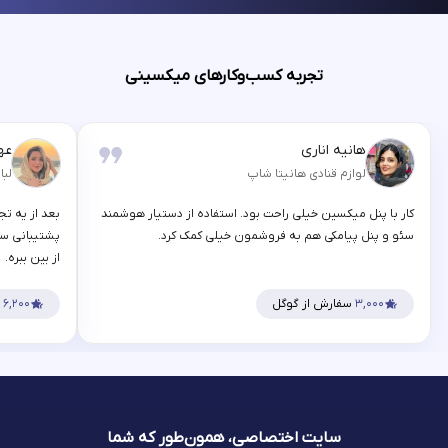
تجربه کسب‌وکارهای میکسینی
هانیه اناری
عه
لوازم قنادی هانیتا شاپ
لبا
کار با پنل میکسین خیلی راحت بود. استفاده از دستیار هوشمند
بعد از یه تج
سئو و پنل پیامکی هم به فروشمون خیلی کمک کرد.
پشتیبانی سر
از بین ببره.
۳,۰۰۰
سفارش از گوگل
۶,۲۰۰
س
سایت اختصاصی، همون‌طور که شما