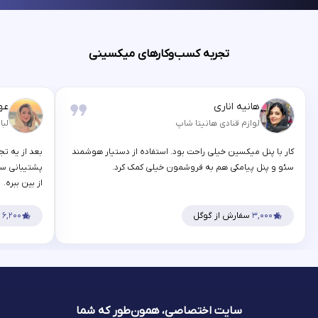
تجربه کسب‌وکارهای میکسینی
هانیه اناری
عه
لوازم قنادی هانیتا شاپ
لبا
کار با پنل میکسین خیلی راحت بود. استفاده از دستیار هوشمند
بعد از یه تج
سئو و پنل پیامکی هم به فروشمون خیلی کمک کرد.
پشتیبانی سر
از بین ببره.
۳,۰۰۰
سفارش از گوگل
۶,۲۰۰
س
سایت اختصاصی، همون‌طور که شما